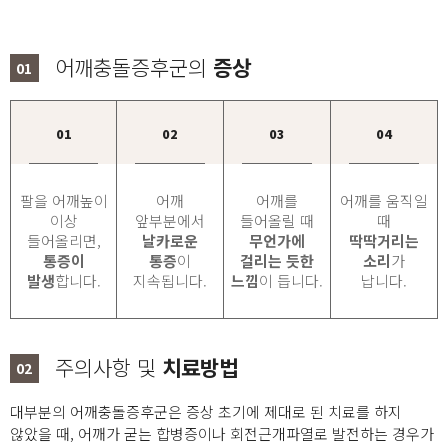
어깨충돌증후군의
증상
01
01
02
03
04
팔을 어깨높이
어깨
어깨를
어깨를 움직일
이상
앞부분에서
들어올릴 때
때
들어올리면,
날카로운
무언가에
딱딱거리는
통증이
통증
이
걸리는 듯한
소리
가
발생
합니다.
지속됩니다.
느낌
이 듭니다.
납니다.
주의사항 및
치료방법
02
대부분의 어깨충돌증후군은 증상 초기에 제대로 된 치료를 하지
않았을 때, 어깨가 굳는 합병증이나 회전근개파열로 발전하는 경우가