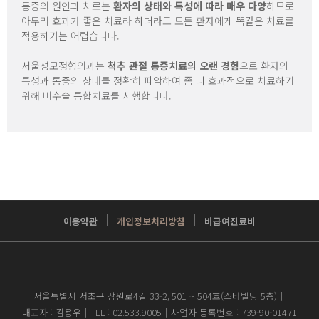
통증의 원인과 치료는
환자의 상태와 특성에 따라 매우 다양
하므로
아무리 효과가 좋은 치료라 하더라도 모든 환자에게 똑같은 치료를
적용하기는 어렵습니다.
서울성모정형외과는
척추 관절 통증치료의 오랜 경험
으로 환자의
특성과 통증의 상태를 정확히 파악하여 좀 더 효과적으로 치료하기
위해 비수술 통합치료를 시행합니다.
이용약관
개인정보처리방침
비급여진료비
서울특별시 서초구 잠원로4길 33-2,
501 ~ 504호(스타빌딩 5층)｜
대표자 : 김용우｜
TEL : 02.533.9005｜
사업자 등록번호 : 739-90-01471