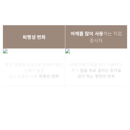
· 어깨충돌증후군
발생이유
어깨를 많이 사용
하는 직업
퇴행성 변화
종사자
잦은 마찰과 외상으로 인하여 생긴
어깨 주변근육을 많이 사용하고,
근육의 염증
특히
팔을 위로 올리는 동작을
또는 노화로 인한
퇴행성 변화
많이 하는 행위의 반복
어깨충돌증후군은 단독 질병이라기 보다는 어깨를 돌리거나 올릴 때
통증을 유발하는
점액낭염, 회전건염, 회전근부분파열, 회전근완전파열 등의 질환을 모두
포함하는 것
입니다.