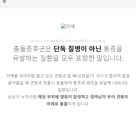
SEOUL ST.MARY'S ORTHOPEDIC CLINIC
충돌증후군은
단독 질병이 아닌
통증을
유발하는 질환을 모두 포함한 말입니다.
어깨를 처마처럼 덮고 있는 견봉과 팔 뼈(상완골)의 사이가 좁아져 팔을
들어올릴 때 견봉과 힘줄이 충돌하여 통증과 염증을 유발해 나타나는
질환입니다.
손상이 누적되면
해당 부위에 염증이 발생하고 점액낭이 부어 견봉이
아래로 돌출
되게 됩니다.