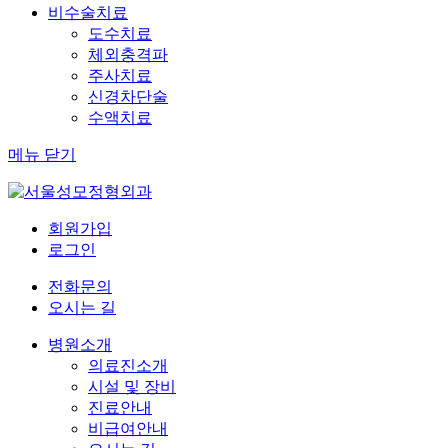
비수술치료
도수치료
체외충격파
주사치료
신경차단술
수액치료
메뉴 닫기
회원가입
로그인
전화문의
오시는 길
병원소개
의료진소개
시설 및 장비
진료안내
비급여안내