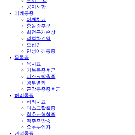
오시는 길
공지사항
어깨통증
어깨치료
충돌증후군
회전근개손상
석회화건염
오십견
만성어깨통증
목통증
목치료
거북목증후군
디스크탈출증
경부염좌
근막통증증후군
허리통증
허리치료
디스크탈출증
척추관협착증
척추측만증
요추부염좌
관절통증