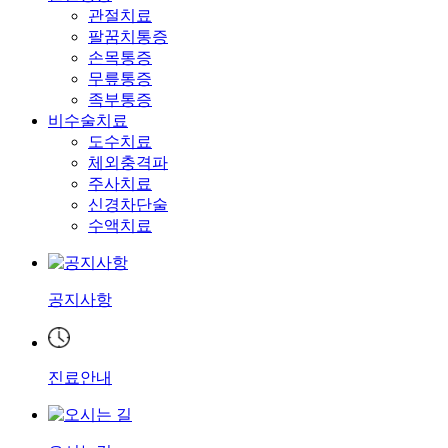
관절치료
팔꿈치통증
손목통증
무릎통증
족부통증
비수술치료
도수치료
체외충격파
주사치료
신경차단술
수액치료
공지사항
진료안내