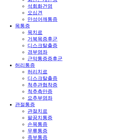
석회화건염
오십견
만성어깨통증
목통증
목치료
거북목증후군
디스크탈출증
경부염좌
근막통증증후군
허리통증
허리치료
디스크탈출증
척추관협착증
척추측만증
요추부염좌
관절통증
관절치료
팔꿈치통증
손목통증
무릎통증
족부통증